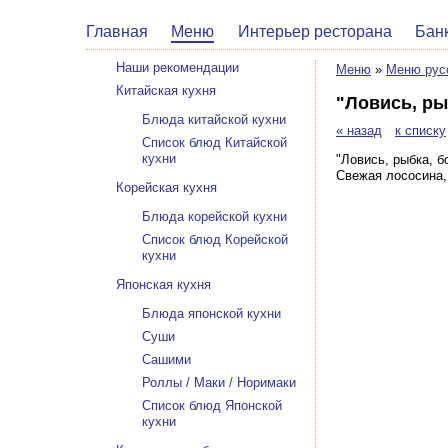
Главная
Меню
Интерьер ресторана
Бан
Наши рекомендации
Меню
»
Меню рус
Китайская кухня
"Ловись, ры
Блюда китайской кухни
« назад
к списку
Список блюд Китайской
кухни
"Ловись, рыбка, б
Свежая лососина,
Корейская кухня
Блюда корейской кухни
Список блюд Корейской
кухни
Японская кухня
Блюда японской кухни
Суши
Сашими
Роллы / Маки / Норимаки
Список блюд Японской
кухни