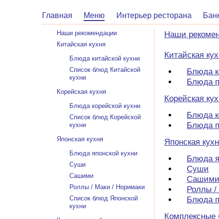
Главная
Меню
Интерьер ресторана
Бан
Наши рекомендации
Наши рекоме
Китайская кухня
Китайская кух
Блюда китайской кухни
Список блюд Китайской
Блюда к
кухни
Блюда п
Корейская кухня
Корейская кух
Блюда корейской кухни
Блюда к
Список блюд Корейской
Блюда п
кухни
Японская кухня
Японская кух
Блюда японской кухни
Блюда я
Суши
Суши
Сашими
Сашим
Роллы / Маки / Норимаки
Роллы /
Список блюд Японской
Блюда п
кухни
Комплексные