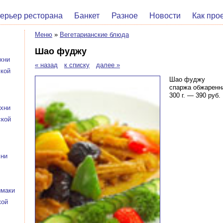
ерьер ресторана
Банкет
Разное
Новости
Как про
Меню
»
Вегетарианские блюда
Шао фуджу
хни
« назад
к списку
далее »
ской
Шао фуджу
спаржа обжаренн
300 г. — 390 руб.
ухни
ской
хни
имаки
кой