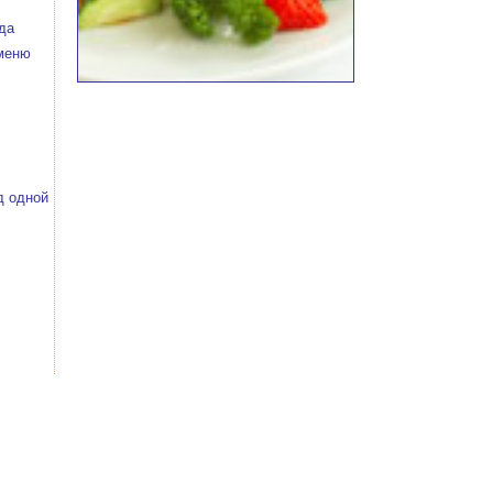
да
 меню
д одной