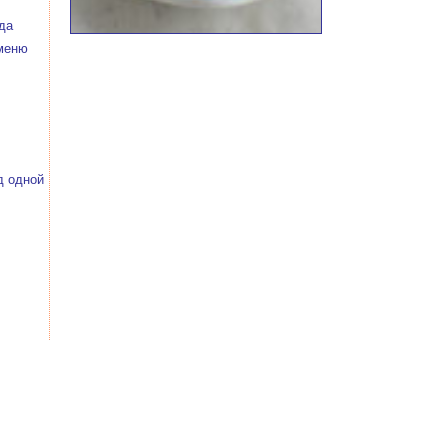
да
 меню
д одной