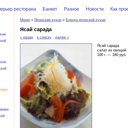
ерьер ресторана
Банкет
Разное
Новости
Как про
Меню
»
Японская кухня
»
Блюда японской кухни
Ясай сарада
хни
« назад
к списку
далее »
ской
Ясай сарада
салат из овощей
100 г. — 180 руб.
ухни
ской
ухни
имаки
кой